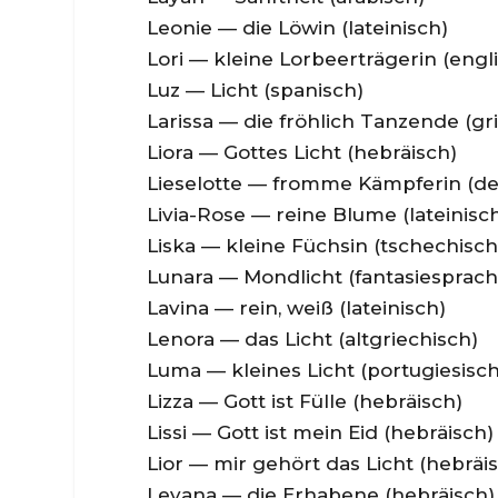
Leonie — die Löwin (lateinisch)
Lori — kleine Lorbeerträgerin (engl
Luz — Licht (spanisch)
Larissa — die fröhlich Tanzende (gr
Liora — Gottes Licht (hebräisch)
Lieselotte — fromme Kämpferin (de
Livia-Rose — reine Blume (lateinisc
Liska — kleine Füchsin (tschechisch
Lunara — Mondlicht (fantasiesprach
Lavina — rein, weiß (lateinisch)
Lenora — das Licht (altgriechisch)
Luma — kleines Licht (portugiesisch
Lizza — Gott ist Fülle (hebräisch)
Lissi — Gott ist mein Eid (hebräisch)
Lior — mir gehört das Licht (hebräi
Levana — die Erhabene (hebräisch)