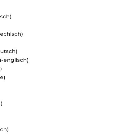
isch)
iechisch)
utsch)
h-englisch)
)
e)
)
sch)