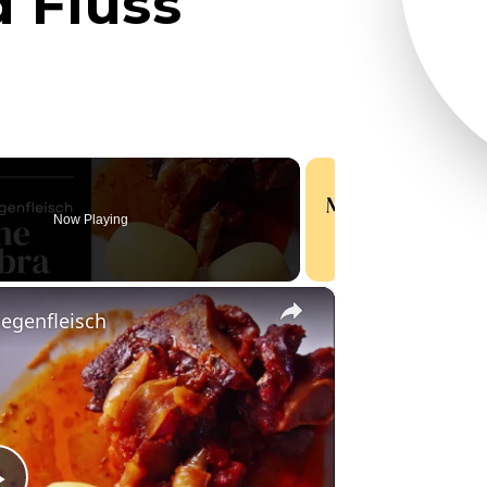
d Fluss
Now Playing
×
iegenfleisch