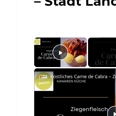
– Stadt Lan
×
Play Video
Köstliches Carne de Cabra – Z