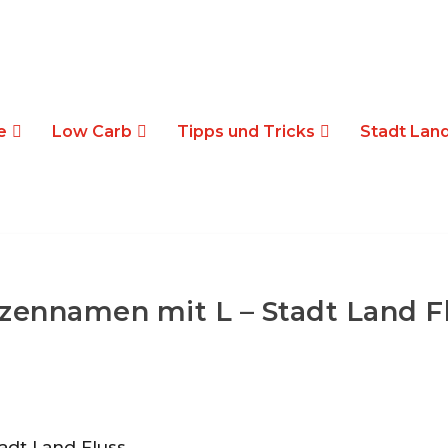
e
Low Carb
Tipps und Tricks
Stadt Land
zennamen mit L – Stadt Land F
adt Land Fluss