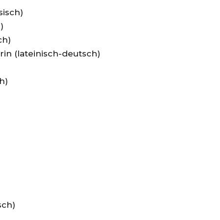
isch)
)
ch)
n (lateinisch-deutsch)
h)
sch)