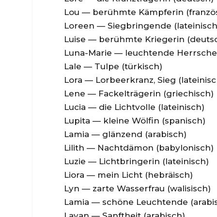
Lou — berühmte Kämpferin (französ
Loreen — Siegbringende (lateinisch
Luise — berühmte Kriegerin (deuts
Luna-Marie — leuchtende Herrscheri
Lale — Tulpe (türkisch)
Lora — Lorbeerkranz, Sieg (lateinisc
Lene — Fackelträgerin (griechisch)
Lucia — die Lichtvolle (lateinisch)
Lupita — kleine Wölfin (spanisch)
Lamia — glänzend (arabisch)
Lilith — Nachtdämon (babylonisch)
Luzie — Lichtbringerin (lateinisch)
Liora — mein Licht (hebräisch)
Lyn — zarte Wasserfrau (walisisch)
Lamia — schöne Leuchtende (arabi
Layan — Sanftheit (arabisch)