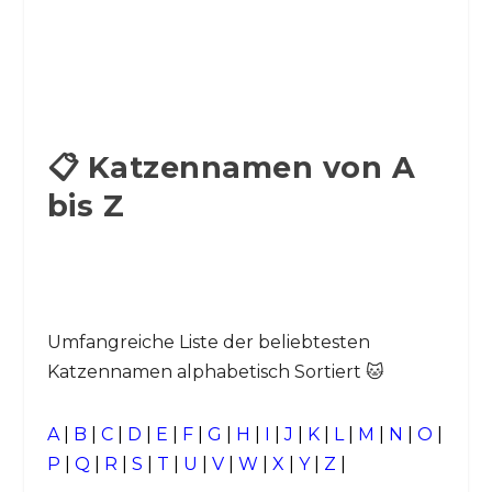
📋 Katzennamen von A
bis Z
Umfangreiche Liste der beliebtesten
Katzennamen alphabetisch Sortiert 🐱
A
|
B
|
C
|
D
|
E
|
F
|
G
|
H
|
I
|
J
|
K
|
L
|
M
|
N
|
O
|
P
|
Q
|
R
|
S
|
T
|
U
|
V
|
W
|
X
|
Y
|
Z
|