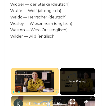
Wigger — der Starke (deutsch)
Wulfe — Wolf (altenglisch)
Waldo — Herrscher (deutsch)
Wesley — Wiesenheim (englisch)
Weston — West-Ort (englisch)
Wilder — wild (englisch)
×
Now Playing
×
Play
Unmute
Fullscreen
7 Kitchen Must-Haves mit Janina Uhse von @JaninaandFood