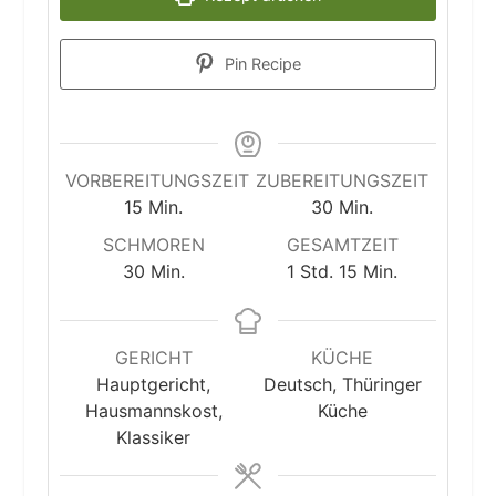
Pin Recipe
VORBEREITUNGSZEIT
ZUBEREITUNGSZEIT
Minuten
Minuten
15
Min.
30
Min.
SCHMOREN
GESAMTZEIT
Minuten
Stunde
Minuten
30
Min.
1
Std.
15
Min.
GERICHT
KÜCHE
Hauptgericht,
Deutsch, Thüringer
Hausmannskost,
Küche
Klassiker