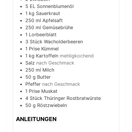
5
EL
Sonnenblumenöl
1
kg
Sauerkraut
250
ml
Apfelsaft
250
ml
Gemüsebrühe
1
Lorbeerblatt
3
Stück
Wacholderbeeren
1
Prise
Kümmel
1
kg
Kartoffeln
mehligkochend
Salz
nach Geschmack
250
ml
Milch
50
g
Butter
Pfeffer
nach Geschmack
1
Prise
Muskat
4
Stück
Thüringer Rostbratwürste
50
g
Röstzwiebeln
ANLEITUNGEN