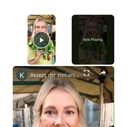
×
Now Playing
Play Video
×
Rezept der sizilianischen Küche: Pasta alla Norma #shorts