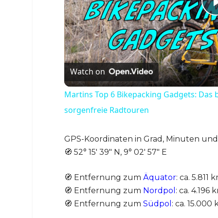
Watch on
Martins Top 6 Bikepacking Gadgets: Das 
sorgenfreie Radtouren
GPS-Koordinaten in Grad, Minuten un
🧭 52° 15′ 39″ N, 9° 02′ 57″ E
🧭 Entfernung zum
Äquator
: ca. 5.811
🧭 Entfernung zum
Nordpol
: ca. 4.196
🧭 Entfernung zum
Südpol
: ca. 15.000