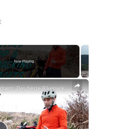
E
Now Playing
×
Martins Top 6 Bikepacking Gadgets: Das beste Bikepacking Zubehör für sorgenfreie Radtouren