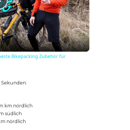
P
l
a
beste Bikepacking Zubehör für
y
V
d Sekunden:
i
 km km nördlich
d
 km südlich
 km nördlich