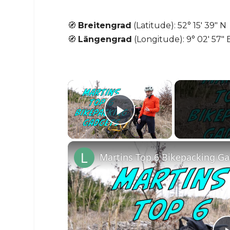
🧭
Breitengrad
(Latitude): 52° 15′ 39″ N
🧭
Längengrad
(Longitude): 9° 02′ 57″ 
×
Play Video