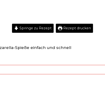
Springe zu Rezept
Rezept drucken
rella-Spieße einfach und schnell