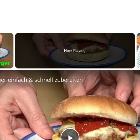
×
Now Playing
y Video
r einfach & schnell zubereiten