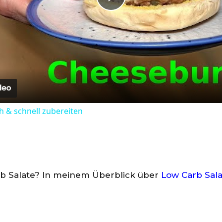
Play
Video
 & schnell zubereiten
rb Salate? In meinem Überblick über
Low Carb Sal