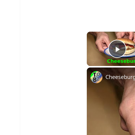
Pla
Cheeseburge