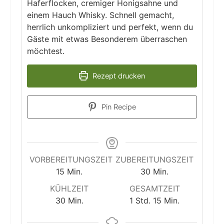
Haferflocken, cremiger Honigsahne und
einem Hauch Whisky. Schnell gemacht,
herrlich unkompliziert und perfekt, wenn du
Gäste mit etwas Besonderem überraschen
möchtest.
Rezept drucken
Pin Recipe
VORBEREITUNGSZEIT
ZUBEREITUNGSZEIT
Minuten
Minuten
15
Min.
30
Min.
KÜHLZEIT
GESAMTZEIT
Minuten
Stunde
Minuten
30
Min.
1
Std.
15
Min.