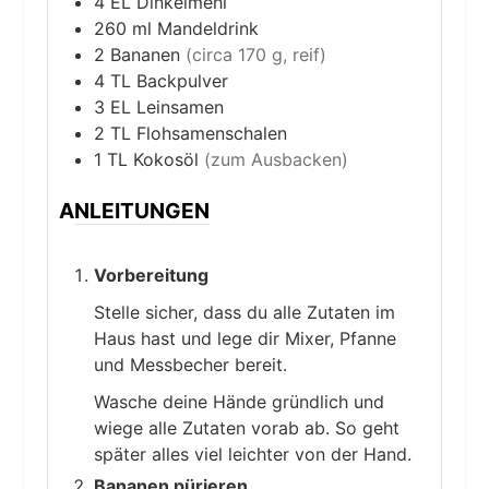
4
EL
Dinkelmehl
260
ml
Mandeldrink
2
Bananen
(circa 170 g, reif)
4
TL
Backpulver
3
EL
Leinsamen
2
TL
Flohsamenschalen
1
TL
Kokosöl
(zum Ausbacken)
ANLEITUNGEN
Vorbereitung
Stelle sicher, dass du alle Zutaten im
Haus hast und lege dir Mixer, Pfanne
und Messbecher bereit.
Wasche deine Hände gründlich und
wiege alle Zutaten vorab ab. So geht
später alles viel leichter von der Hand.
Bananen pürieren