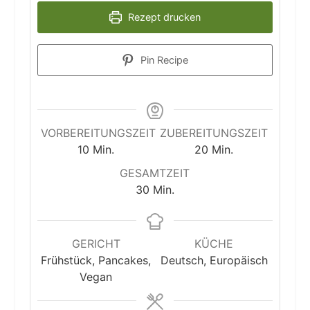
Rezept drucken
Pin Recipe
VORBEREITUNGSZEIT
ZUBEREITUNGSZEIT
Minuten
Minuten
10
Min.
20
Min.
GESAMTZEIT
Minuten
30
Min.
GERICHT
KÜCHE
Frühstück, Pancakes,
Deutsch, Europäisch
Vegan