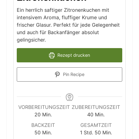
Ein herrlich saftiger Zitronenkuchen mit
intensivem Aroma, fluffiger Krume und
frischer Glasur. Perfekt für jede Gelegenheit
und auch für Backanfänger absolut
gelingsicher.
Rezept drucken
Pin Recipe
VORBEREITUNGSZEIT
ZUBEREITUNGSZEIT
Minuten
Minuten
20
Min.
40
Min.
BACKZEIT
GESAMTZEIT
Minuten
Stunde
Minuten
50
Min.
1
Std.
50
Min.