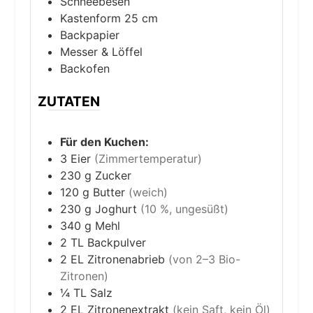
Schneebesen
Kastenform 25 cm
Backpapier
Messer & Löffel
Backofen
ZUTATEN
Für den Kuchen:
3
Eier
(Zimmertemperatur)
230
g
Zucker
120
g
Butter
(weich)
230
g
Joghurt
(10 %, ungesüßt)
340
g
Mehl
2
TL
Backpulver
2
EL
Zitronenabrieb
(von 2–3 Bio-
Zitronen)
¼
TL
Salz
2
EL
Zitronenextrakt
(kein Saft, kein Öl)