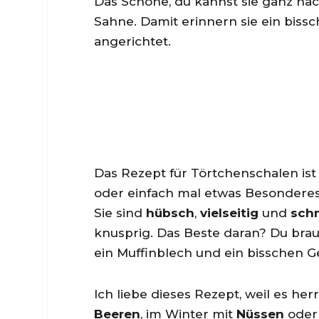
Das Schöne, du kannst sie ganz nach
Sahne. Damit erinnern sie ein biss
angerichtet.
Das Rezept für Törtchenschalen ist
oder einfach mal etwas Besonderes
Sie sind
hübsch
,
vielseitig
und
sch
knusprig. Das Beste daran? Du brau
ein Muffinblech und ein bisschen G
Ich liebe dieses Rezept, weil es he
Beeren
, im Winter mit
Nüssen
ode