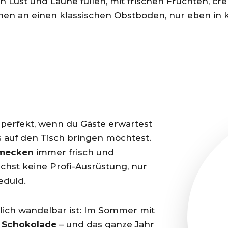
 Lust und Laune füllen, mit frischen Früchten, cr
chen an einen klassischen Obstboden, nur eben in
 perfekt, wenn du Gäste erwartest
 auf den Tisch bringen möchtest.
mecken
immer frisch und
chst keine Profi-Ausrüstung, nur
eduld.
rrlich wandelbar ist: Im Sommer mit
r
Schokolade
– und das ganze Jahr