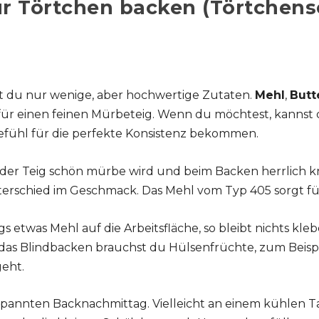
ür Törtchen backen (Törtchens
t du nur wenige, aber hochwertige Zutaten.
Mehl
,
Butt
on für einen feinen Mürbeteig. Wenn du möchtest, kanns
Gefühl für die perfekte Konsistenz bekommen.
mit der Teig schön mürbe wird und beim Backen herrlich k
rschied im Geschmack. Das Mehl vom Typ 405 sorgt für e
gs etwas Mehl auf die Arbeitsfläche, so bleibt nichts k
s Blindbacken brauchst du Hülsenfrüchte, zum Beispie
geht.
ntspannten Backnachmittag. Vielleicht an einem kühlen 