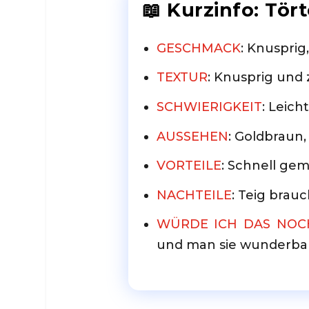
📖 Kurzinfo: Tö
GESCHMACK
: Knusprig,
TEXTUR
: Knusprig und 
SCHWIERIGKEIT
: Leicht
AUSSEHEN
: Goldbraun,
VORTEILE
: Schnell gema
NACHTEILE
: Teig brau
WÜRDE ICH DAS NO
und man sie wunderbar 