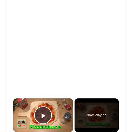
×
Now Playing
Play Video