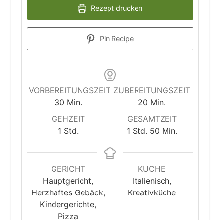
Rezept drucken
Pin Recipe
VORBEREITUNGSZEIT
ZUBEREITUNGSZEIT
Minuten
Minuten
30
Min.
20
Min.
GEHZEIT
GESAMTZEIT
Stunde
Stunde
Minuten
1
Std.
1
Std.
50
Min.
GERICHT
KÜCHE
Hauptgericht,
Italienisch,
Herzhaftes Gebäck,
Kreativküche
Kindergerichte,
Pizza