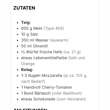
ZUTATEN
Teig:
600
g
Mehl
(Type 405)
10
g
Salz
350
ml
Wasser
(lauwarm)
50
ml
Olivenöl
½
Würfel
frische Hefe
(ca. 21 g)
etwas
Lebensmittelfarbe
Gelb und
Orange
Belag:
1-3
Kugeln
Mozzarella
(je ca. 125 g,
nach Bedarf)
1
Handvoll
Cherry-Tomaten
1
Bund
Bärlauch
(oder Basilikum)
etwas
Schokolade
(zum Verzieren)