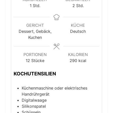
Stunde
Stunden
1
Std.
2
Std.
GERICHT
KÜCHE
Dessert, Gebäck,
Deutsch
Kuchen
PORTIONEN
KALORIEN
12
Stücke
290
kcal
KOCHUTENSILIEN
Küchenmaschine oder elektrisches
Handrührgerät
Digitalwaage
Silikonspatel
Schüsseln