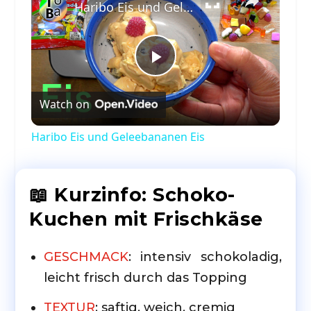
Haribo Eis und Geleebananen Eis
Play
Watch on
Video
Haribo Eis und Geleebananen Eis
📖 Kurzinfo: Schoko-
Kuchen mit Frischkäse
GESCHMACK
: intensiv schokoladig,
leicht frisch durch das Topping
TEXTUR
: saftig, weich, cremig