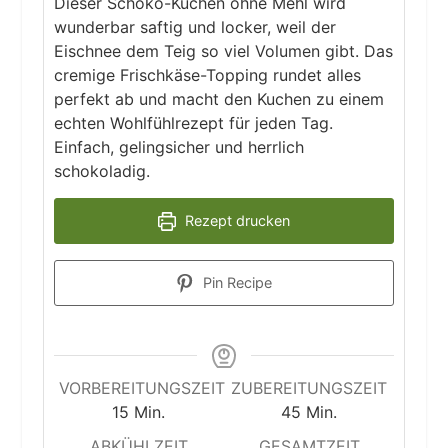
Dieser Schoko-Kuchen ohne Mehl wird
wunderbar saftig und locker, weil der
Eischnee dem Teig so viel Volumen gibt. Das
cremige Frischkäse-Topping rundet alles
perfekt ab und macht den Kuchen zu einem
echten Wohlfühlrezept für jeden Tag.
Einfach, gelingsicher und herrlich
schokoladig.
Rezept drucken
Pin Recipe
VORBEREITUNGSZEIT
ZUBEREITUNGSZEIT
Minuten
Minuten
15
Min.
45
Min.
ABKÜHLZEIT
GESAMTZEIT