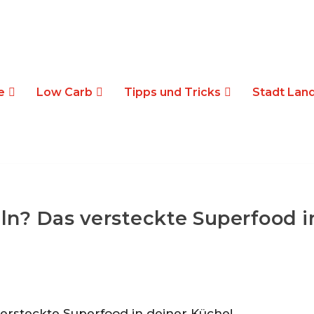
e
Low Carb
Tipps und Tricks
Stadt Land
ln? Das versteckte Superfood i
versteckte Superfood in deiner Küche!