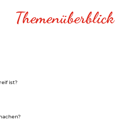
Themenüberblick
eif ist?
 machen?