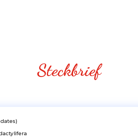
Steckbrief
 dates)
dactylifera